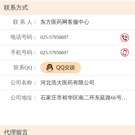
衰退的辅助治疗。
联系方式
7、在精神科临床，常以本药与其他药物配伍静脉
滴注，以改善细胞代谢及营养状况。
联 系 人：
东方医药网客服中心
注意事项：
电话号码：
025-57950697
1.若用于治疗瘫痪、小儿麻痹后遗症、腰痛，采用
穴位注射
手机号码：
025-57950697
2.使用中有引起血压下降的可能。
联系QQ：
3.、当药品性状发生改变时禁止使用。
公司名称：
河北浩大医药有限公司
公司地址：
石家庄市裕华区南二环东延路66号（西仰陵村南）
代理留言